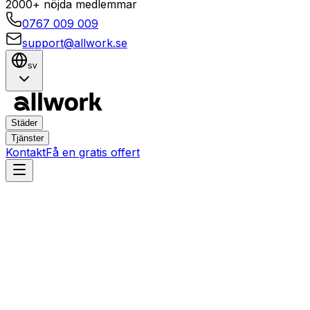
2000+ nöjda medlemmar
0767 009 009
support@allwork.se
sv
Städer
Tjänster
Kontakt
Få en gratis offert
Göteborg
Majorna
Hemtjänster i Majorna,
Göteborg – Boka städning,