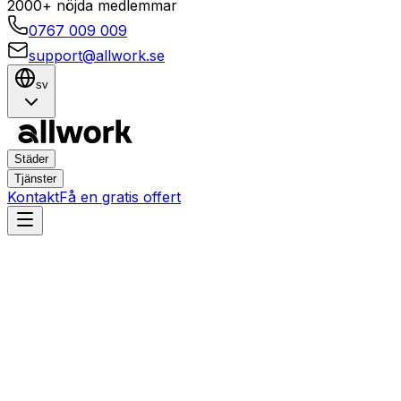
2000+ nöjda medlemmar
0767 009 009
support@allwork.se
sv
Städer
Tjänster
Kontakt
Få en gratis offert
Göteborg
Partille
Hemtjänster i Partille,
Göteborg – Boka städning,