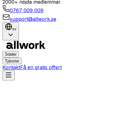
2000+ nöjda medlemmar
0767 009 009
support@allwork.se
sv
Städer
Tjänster
Kontakt
Få en gratis offert
Linköping
Hemtjänster i Linköping – B
Boka enkelt pålitliga städtjänster i
Linköping
och håll ditt 
ditt hem och företags behov. Njut av en problemfri boknin