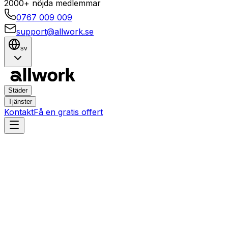
2000+ nöjda medlemmar
0767 009 009
support@allwork.se
sv
Städer
Tjänster
Kontakt
Få en gratis offert
Malmö
Fosie
Hemtjänster i Fosie, Malmö
– Boka städning,