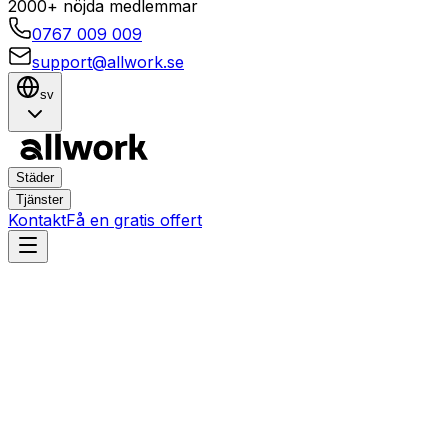
2000+ nöjda medlemmar
0767 009 009
support@allwork.se
sv
Städer
Tjänster
Kontakt
Få en gratis offert
Malmö
Södra Sofielund
Hemtjänster i Södra
Sofielund, Malmö – Boka