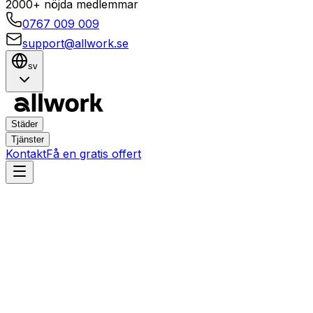
2000+ nöjda medlemmar
0767 009 009
support@allwork.se
sv
Städer
Tjänster
Kontakt
Få en gratis offert
Stockholm
Hökarängen
Hemtjänster i Hökarängen,
Stockholm – Boka