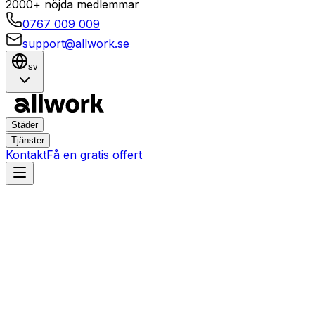
2000+ nöjda medlemmar
0767 009 009
support@allwork.se
sv
Städer
Tjänster
Kontakt
Få en gratis offert
Stockholm
Solna
Hemtjänster i Solna,
Stockholm – Boka