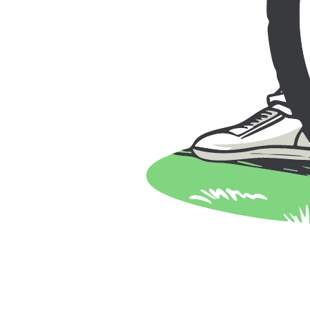
Tjänster
Vanliga frågor
Blogg
Hem
Blogg
Vanliga frågor
Om oss
Kontakt
Hitta de bästa passen och instruktörerna nära dig. Enkel 
Följ oss
Våra Tjänster
Öppettider
Måndag - Fredag: 9:00 - 17:00
Lördag: 10:00 - 15:00
Söndag: 10:00 - 15:00
Kontakt