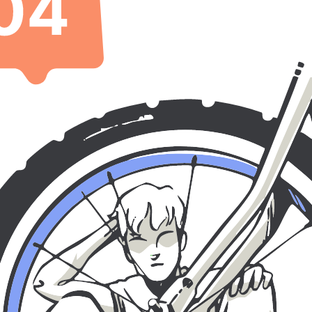
ra – vi hjälper dig tillbaka på rätt spår!