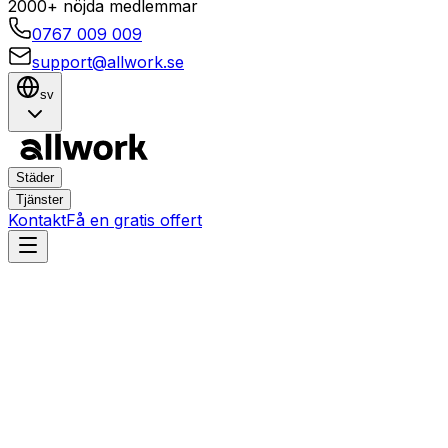
2000+ nöjda medlemmar
0767 009 009
support@allwork.se
sv
Städer
Tjänster
Kontakt
Få en gratis offert
Umeå
Centrum
Hemtjänster i Centrum,
Umeå – Boka städning,