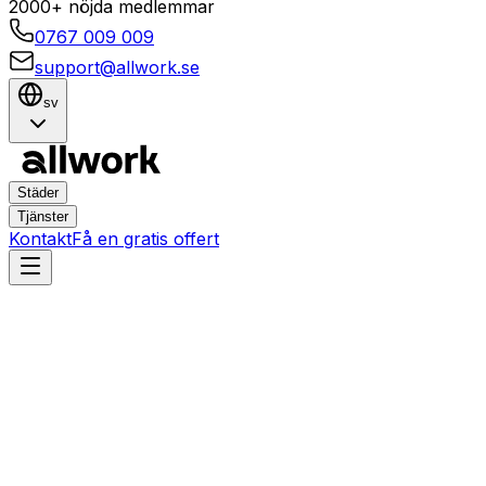
2000+ nöjda medlemmar
0767 009 009
support@allwork.se
sv
Städer
Tjänster
Kontakt
Få en gratis offert
Umeå
Östby
Hemtjänster i Östby, Umeå
– Boka städning,