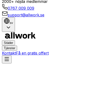
2000+ nöjda medlemmar
0767 009 009
support@allwork.se
sv
Städer
Tjänster
Kontakt
Få en gratis offert
Umeå
Östermalm
Hemtjänster i Östermalm,
Umeå – Boka städning,