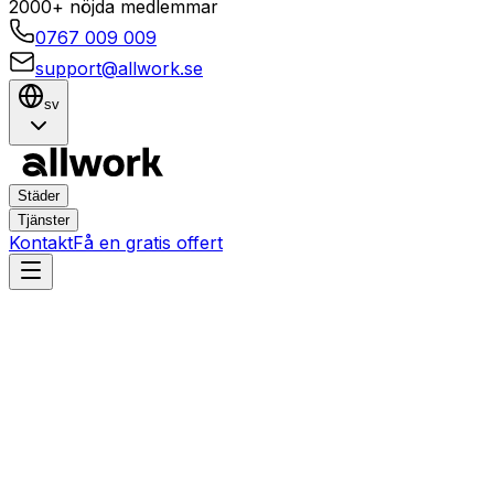
2000+ nöjda medlemmar
0767 009 009
support@allwork.se
sv
Städer
Tjänster
Kontakt
Få en gratis offert
Umeå
Röbäck
Hemtjänster i Röbäck,
Umeå – Boka städning,