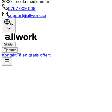
2000+ nöjda medlemmar
0767 009 009
support@allwork.se
sv
Städer
Tjänster
Kontakt
Få en gratis offert
Umeå
Teg
Hemtjänster i Teg, Umeå –
Boka städning,