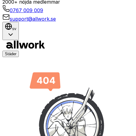
2000+ nöjda medlemmar
0767 009 009
support@allwork.se
sv
Städer
Tjänster
Kontakt
Få en gratis offert
Sidan hittades inte
Hoppsan! Sidan du letar efter verkar ha försvunnit.
Ingen fara – vi hjälper dig tillbaka på rätt spår!
Gå till startsidan
Gå tillbaka