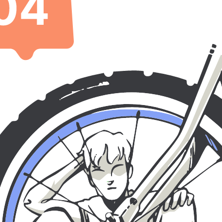
ra – vi hjälper dig tillbaka på rätt spår!