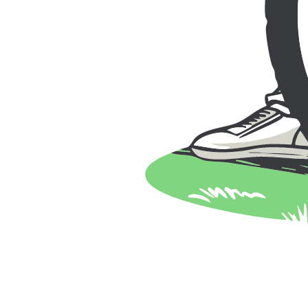
Tjänster
Vanliga frågor
Blogg
Hem
Blogg
Vanliga frågor
Om oss
Kontakt
Hitta de bästa passen och instruktörerna nära dig. Enkel 
Följ oss
Våra Tjänster
Öppettider
Måndag - Fredag: 9:00 - 17:00
Lördag: 10:00 - 15:00
Söndag: 10:00 - 15:00
Kontakt