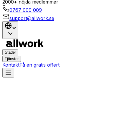
2000+ nöjda medlemmar
0767 009 009
support@allwork.se
sv
Städer
Tjänster
Kontakt
Få en gratis offert
Linköping
Boxholm
Hemtjänster i Boxholm,
Linköping – Boka städning,