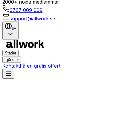
2000+ nöjda medlemmar
0767 009 009
support@allwork.se
sv
Städer
Tjänster
Kontakt
Få en gratis offert
Linköping
Norrköping
Hemtjänster i Norrköping,
Linköping – Boka städning,