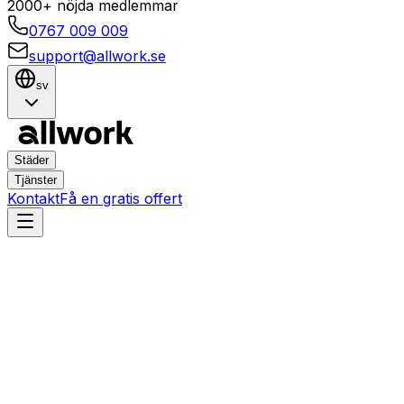
2000+ nöjda medlemmar
0767 009 009
support@allwork.se
sv
Städer
Tjänster
Kontakt
Få en gratis offert
Linköping
Ryd
Hemtjänster i Ryd,
Linköping – Boka städning,