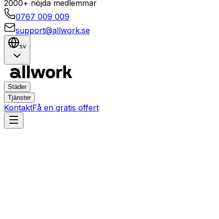
2000+ nöjda medlemmar
0767 009 009
support@allwork.se
sv
Städer
Tjänster
Kontakt
Få en gratis offert
Linköping
Valla
Hemtjänster i Valla, Linköpi
avdrag